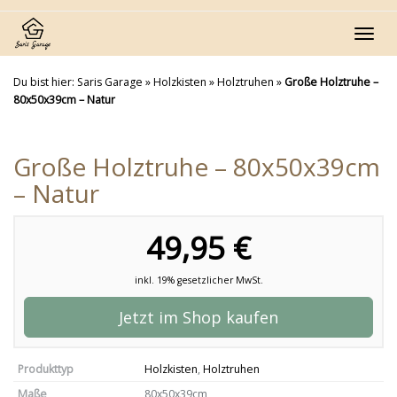
Skip
to
Toggl
main
navig
content
Du bist hier:
Saris Garage
»
Holzkisten
»
Holztruhen
»
Große Holztruhe –
80x50x39cm – Natur
Große Holztruhe – 80x50x39cm
– Natur
49,95 €
inkl. 19% gesetzlicher MwSt.
Jetzt im Shop kaufen
Produkttyp
Holzkisten
,
Holztruhen
Maße
80x50x39cm