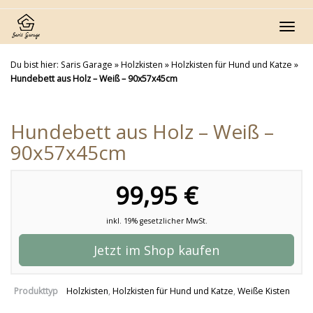
Skip
to
Toggl
main
navig
content
Du bist hier:
Saris Garage
»
Holzkisten
»
Holzkisten für Hund und Katze
»
Hundebett aus Holz – Weiß – 90x57x45cm
Hundebett aus Holz – Weiß –
90x57x45cm
99,95 €
inkl. 19% gesetzlicher MwSt.
Jetzt im Shop kaufen
Produkttyp
Holzkisten
,
Holzkisten für Hund und Katze
,
Weiße Kisten