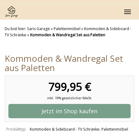
Skip
to
Toggl
main
navig
content
Du bist hier:
Saris Garage
»
Palettenmöbel
»
Kommoden & Sideboard -
TV Schränke
»
Kommoden & Wandregal Set aus Paletten
Kommoden & Wandregal Set
aus Paletten
799,95 €
inkl. 19% gesetzlicher MwSt.
Jetzt im Shop kaufen
Produkttyp
Kommoden & Sideboard - TV Schränke
,
Palettenmöbel