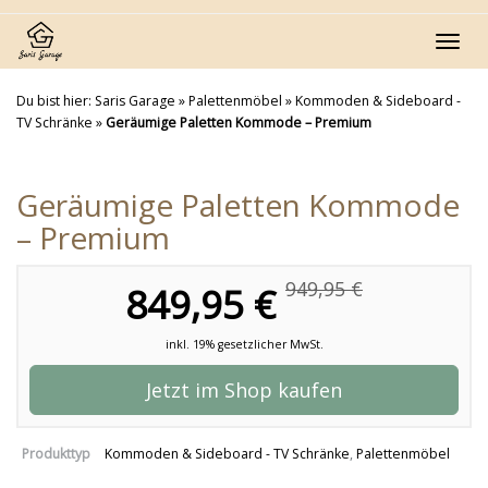
Skip
to
Toggl
main
navig
content
Du bist hier:
Saris Garage
»
Palettenmöbel
»
Kommoden & Sideboard -
TV Schränke
»
Geräumige Paletten Kommode – Premium
Geräumige Paletten Kommode
– Premium
949,95 €
849,95 €
inkl. 19% gesetzlicher MwSt.
Jetzt im Shop kaufen
Produkttyp
Kommoden & Sideboard - TV Schränke
,
Palettenmöbel