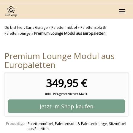
Skip
to
Toggl
main
navig
content
Du bist hier:
Saris Garage
»
Palettenmöbel
»
Palettensofa &
Palettenlounge
»
Premium Lounge Modul aus Europaletten
Premium Lounge Modul aus
Europaletten
349,95 €
inkl. 19% gesetzlicher MwSt.
Jetzt im Shop kaufen
Produkttyp
Palettenmöbel
,
Palettensofa & Palettenlounge
,
Sitzmöbel
aus Paletten