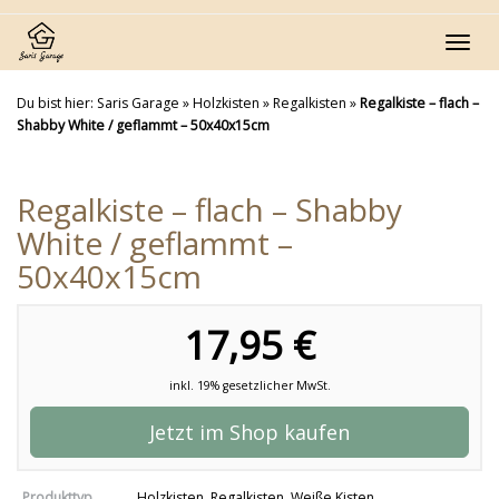
Skip
to
Toggl
main
navig
content
Du bist hier:
Saris Garage
»
Holzkisten
»
Regalkisten
»
Regalkiste – flach –
Shabby White / geflammt – 50x40x15cm
Regalkiste – flach – Shabby
White / geflammt –
50x40x15cm
17,95 €
inkl. 19% gesetzlicher MwSt.
Jetzt im Shop kaufen
Produkttyp
Holzkisten
,
Regalkisten
,
Weiße Kisten