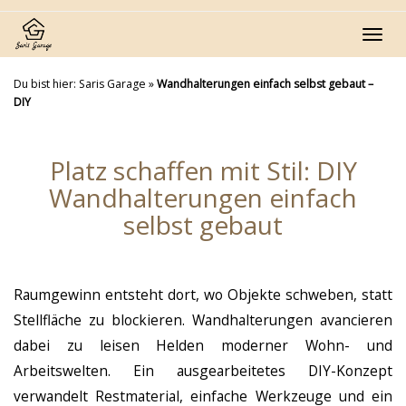
Skip
to
Toggl
main
navig
content
Du bist hier:
Saris Garage
»
Wandhalterungen einfach selbst gebaut –
DIY
Platz schaffen mit Stil: DIY
Wandhalterungen einfach
selbst gebaut
Raumgewinn entsteht dort, wo Objekte schweben, statt
Stellfläche zu blockieren. Wandhalterungen avancieren
dabei zu leisen Helden moderner Wohn- und
Arbeitswelten. Ein ausgearbeitetes DIY-Konzept
verwandelt Restmaterial, einfache Werkzeuge und ein