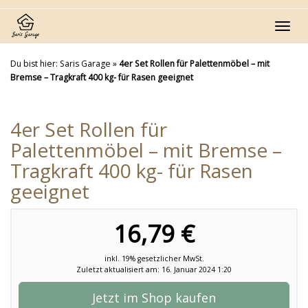
Skip
to
Toggl
main
navig
content
Du bist hier:
Saris Garage
»
4er Set Rollen für Palettenmöbel – mit
Bremse – Tragkraft 400 kg- für Rasen geeignet
4er Set Rollen für
Palettenmöbel – mit Bremse –
Tragkraft 400 kg- für Rasen
geeignet
16,79 €
inkl. 19% gesetzlicher MwSt.
Zuletzt aktualisiert am: 16. Januar 2024 1:20
Jetzt im Shop kaufen