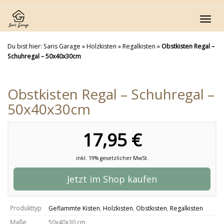
Skip
to
Toggl
main
navig
content
Du bist hier:
Saris Garage
»
Holzkisten
»
Regalkisten
»
Obstkisten Regal –
Schuhregal – 50x40x30cm
Obstkisten Regal – Schuhregal –
50x40x30cm
17,95 €
inkl. 19% gesetzlicher MwSt.
Jetzt im Shop kaufen
Produkttyp
Geflammte Kisten
,
Holzkisten
,
Obstkisten
,
Regalkisten
Maße
50x40x30 cm