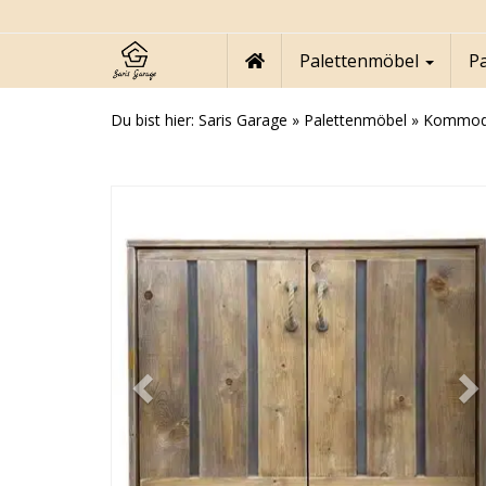
Skip
to
main
Palettenmöbel
P
content
Du bist hier:
Saris Garage
»
Palettenmöbel
»
Kommode