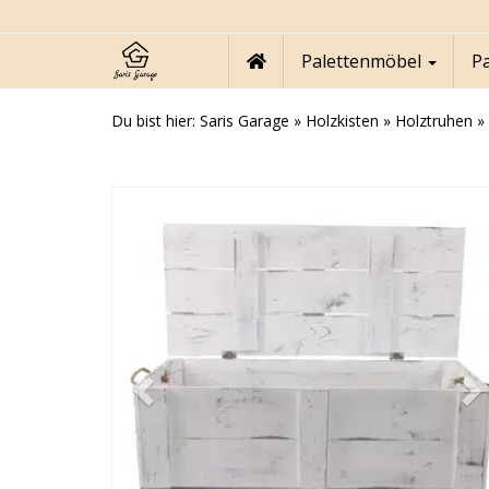
Skip
to
main
Palettenmöbel
P
content
Du bist hier:
Saris Garage
»
Holzkisten
»
Holztruhen
»