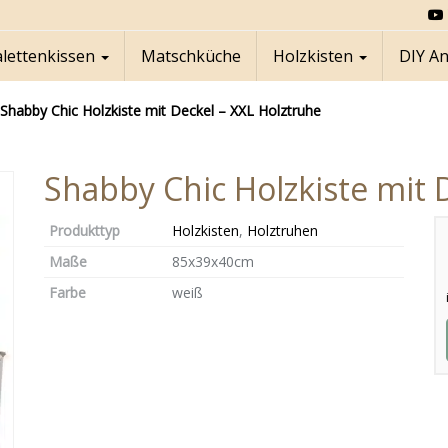
alettenkissen
Matschküche
Holzkisten
DIY A
Shabby Chic Holzkiste mit Deckel – XXL Holztruhe
Shabby Chic Holzkiste mit 
Produkttyp
Holzkisten
,
Holztruhen
Maße
85x39x40cm
Farbe
weiß